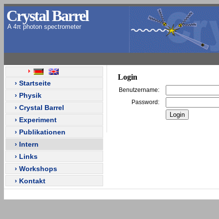
Crystal Barrel
A 4π photon spectrometer
Login
› Startseite
Benutzername:
› Physik
Password:
› Crystal Barrel
› Experiment
› Publikationen
› Intern
› Links
› Workshops
› Kontakt