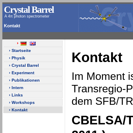
Crystal Barrel
A 4π photon spectrometer
Kontakt
› Startseite
Kontakt
› Physik
› Crystal Barrel
› Experiment
Im Moment ist
› Publikationen
Transregio-P
› Intern
› Links
dem SFB/TR
› Workshops
› Kontakt
CBELSA/T